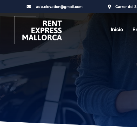
Ir
ade.elevation@gmail.com
Carrer del 
al
contenido
Inicio
E