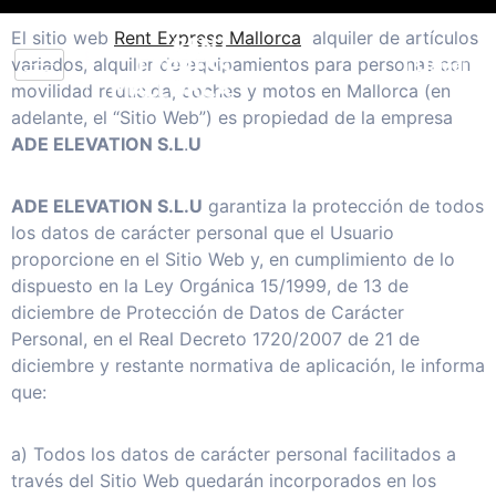
Aller
El sitio web
Rent Express Mallorca
alquiler de artículos
au
variados, alquiler de equipamientos para personas con
contenu
Llamar
movilidad reducida, coches y motos en Mallorca (en
adelante, el “Sitio Web”) es propiedad de la empresa
ADE ELEVATION S.L
.
U
ADE ELEVATION S.L.U
garantiza la protección de todos
los datos de carácter personal que el Usuario
proporcione en el Sitio Web y, en cumplimiento de lo
dispuesto en la Ley Orgánica 15/1999, de 13 de
diciembre de Protección de Datos de Carácter
Personal, en el Real Decreto 1720/2007 de 21 de
diciembre y restante normativa de aplicación, le informa
que:
a) Todos los datos de carácter personal facilitados a
través del Sitio Web quedarán incorporados en los